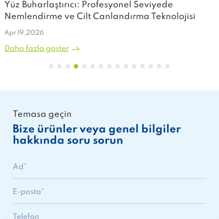
Yüz Buharlaştırıcı: Profesyonel Seviyede
R
Nemlendirme ve Cilt Canlandırma Teknolojisi
L
Apr 19,2026
A
Daha fazla göster
D
Temasa geçin
Bize ürünler veya genel bilgiler
hakkında soru sorun