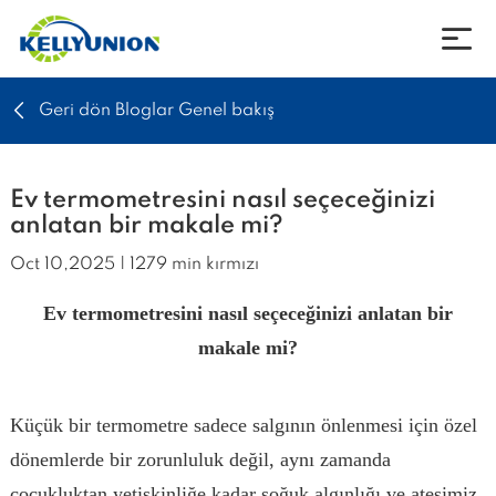
Geri dön Bloglar Genel bakış
Şirket
Ürünler
Ev termometresini nasıl seçeceğinizi
anlatan bir makale mi?
Haberler
Oct 10,2025 | 1279 min kırmızı
Ev termometresini nasıl seçeceğinizi anlatan bir
İndirmek için
makale mi?
İletişim
Küçük bir termometre sadece salgının önlenmesi için özel
Dil
dönemlerde bir zorunluluk değil, aynı zamanda
çocukluktan yetişkinliğe kadar soğuk algınlığı ve ateşimiz