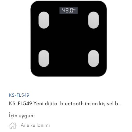
KS-FL549
KS-FL549 Yeni dijital bluetooth insan kişisel bmi vücut yağ ölçeği ağırlık analizi fitness spor salonu ev akıllı ölçekler uygulaması ile
İçin uygun:
Aile kullanımı