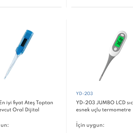
YD-203
n iyi fiyat Ateş Toptan
YD-203 JUMBO LCD sıca
cut Oral Dijital
esnek uçlu termometre
etre
elektronik termometre
gun:
İçin uygun: