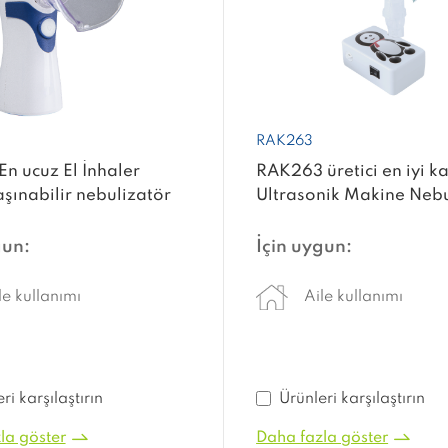
RAK263
n ucuz El İnhaler
RAK263 üretici en iyi ka
aşınabilir nebulizatör
Ultrasonik Makine Nebu
nik örgü atomizer
ler Çocuklar Tıbbi Mesh
gun:
İçin uygun:
tör Taşınabilir
le kullanımı
Aile kullanımı
ri karşılaştırın
Ürünleri karşılaştırın
la göster
Daha fazla göster