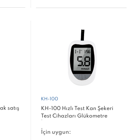
KH-100
k satış
KH-100 Hızlı Test Kan Şekeri
Test Cihazları Glükometre
İzleme Diyabetik Kan Şekeri
Ölçüm Cihazı Kan Şekeri
İçin uygun:
Monitörü