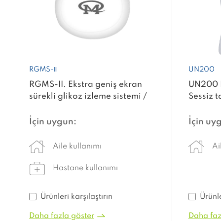
RGMS-Ⅱ
UN200
RGMS-II. Ekstra geniş ekran
UN200 E
sürekli glikoz izleme sistemi /
Sessiz t
gluko metre / normal kan
Ultraso
şekeri monitörü için test şeridi
Yetişkin
İçin uygun:
İçin uy
nebuliza
Aile kullanımı
Ai
Hastane kullanımı
Ürünleri karşılaştırın
Ürünle
Daha fazla göster
Daha faz