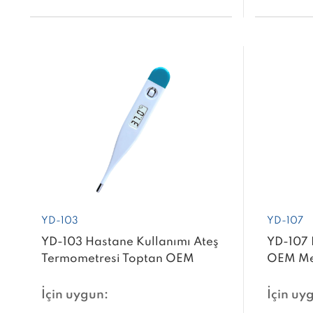
YD-103
YD-107
YD-103 Hastane Kullanımı Ateş
YD-107 E
Termometresi Toptan OEM
OEM Mev
Mevcut Oral Dijital Termometre
Termom
İçin uygun:
İçin uy