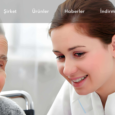
Şirket
Ürünler
Haberler
İndirm
Evde bakım
Bloglar
Aktif yaşam
Şirket Haberleri
Bebek Bakımı
Veteriner Bakımı
Hastane
Rehacare