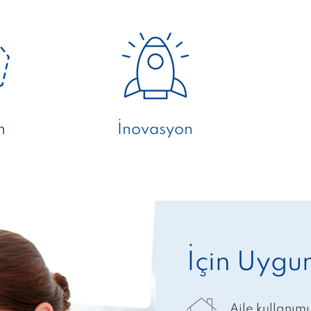
m
İnovasyon
İçin Uygu
Aile kullanımı