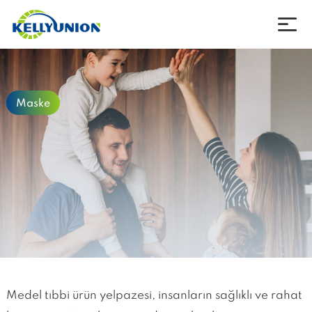
Şirket
Maske
Ürünler
Haberler
İndirmek için
İletişim
Dil
Medel tıbbi ürün yelpazesi, insanların sağlıklı ve rahat